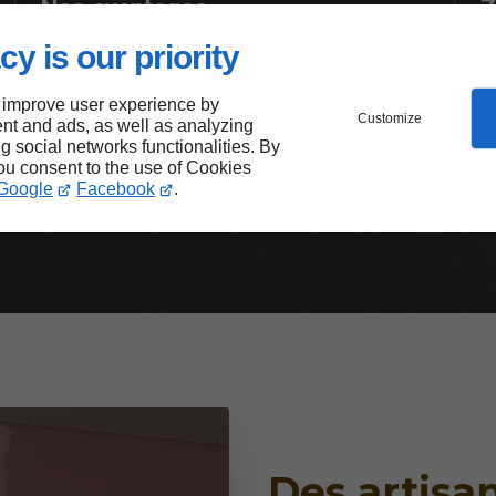
Nos avantages
Z
cy is our priority
Savoir-faire
Minutie
 improve user experience by
Respect des délais
Customize
nt and ads, as well as analyzing
Réactivité
ng social networks functionalities. By
you consent to the use of Cookies
Google
Facebook
.
Des artisan