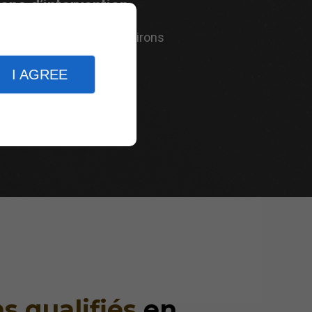
one d’intervention
Maintenay et ses environs
I AGREE
s qualifiés
en