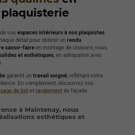
 plaquisterie
 de vos
espaces intérieurs à nos plaquistes
aque détail pour obtenir un
rendu
re savoir-faire
en montage de cloisons, nous
solides et esthétiques
, en adéquation avec
.
ée
garantit un
travail soigné
, reflétant notre
ellence. En complément, découvrez nos
age de toit
et
ravalement
de façade.
rence à Maintenay, nous
éalisations esthétiques et