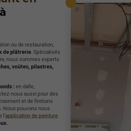
 à
tion ou de restauration,
x de plâtrerie
. Spécialisés
âtre, nous sommes experts
hes, voûtes, pilastres,
fonds :
en dalle,
citez-nous aussi pour des
ntoiement et de finitions
s. Nous pouvons nous
 l’
application de peinture
ux.