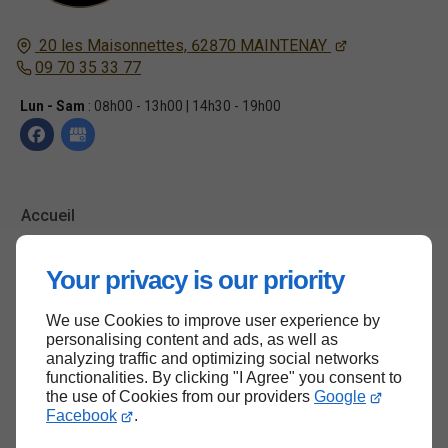
20 les Maisonnettes,
62870
MAINTENAY
09 70 35 33 77
Lun - Sam
: 08h00 - 13h00 | 14h30 - 19h00
Accueil
Contactez-nous
Your privacy is our priority
Mentions légales
Plan du site
We use Cookies to improve user experience by
personalising content and ads, as well as
analyzing traffic and optimizing social networks
functionalities. By clicking "I Agree" you consent to
the use of Cookies from our providers
Google
Haut de page
Facebook
.