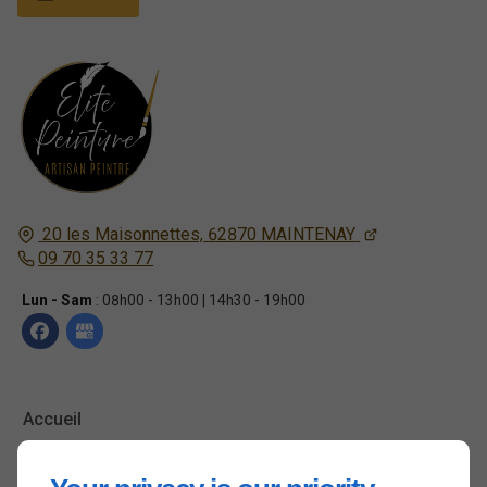
20 les Maisonnettes,
62870
MAINTENAY
09 70 35 33 77
Lun - Sam
: 08h00 - 13h00 | 14h30 - 19h00
Accueil
Contactez-nous